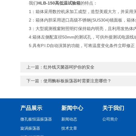
我们
HLB-150高低温试验箱
的特点：
1：箱体采用数控机床加工成型，造型美观大方，并采用无
2：箱体内胆采用进口高级不锈钢(SUS304)镜面板，箱
3：大型观测视窗附照明灯保持箱内明亮，且利用发热体内
4:箱体左侧配直径50mm的测试孔，可供外接测试电源线
5:具有P.I.D自动演算的功能，可将温度变化条件立即修
上一篇：
红外线灭菌器呵护你的安全
下一篇：
使用酶标板振荡器时需要注意哪些？
产品展示
新闻中心
关于我们
微孔板恒温振荡器
新闻动态
公司简介
旋涡振荡器
技术文章