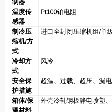
制器
温度传
Pt100铂电阻
感器
制冷压
进口全封闭压缩机组/单
缩机/方
式
冷却方
风冷
式
安全保
超温、过载、超压、漏
护措施
箱体/保
外壳冷轧钢板静电喷塑、内
温材料