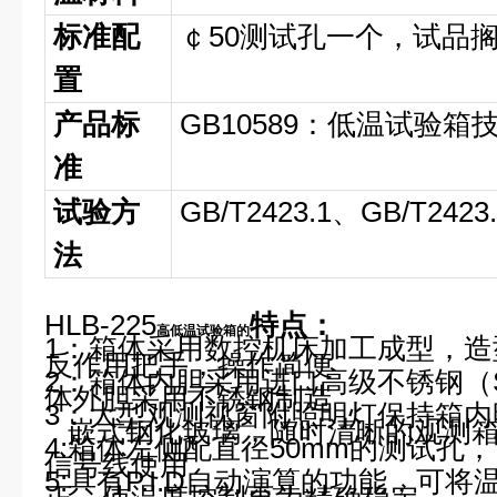
标准配
￠50测试孔一个，试品
置
产品标
GB10589：低温试验箱
准
试验方
GB/T2423.1、GB/T242
法
HLB-225
特点：
高低温试验箱的
1：箱体采用数控机床加工成型，
反作用把手，操作简便
2：箱体内胆采用进口高级不锈钢（S
体外胆采用不锈钢制造
3：大型观测视窗附照明灯保持箱
嵌式钢化玻璃，随时清晰的观测
4:箱体左侧配直径50mm的测试孔
信号线使用
5:具有P.I.D自动演算的功能，可