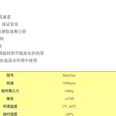
高速度
；保证安全
，以便取放离心管
时间
数
免因旋转而可能发生的伤害
在低温冷环境中使用
型号
MiniOne
转速
7000rpm
相对离心力
2400g
噪音
≤47dB
环境温度
5
℃
-40
℃
相对湿度
≤80%