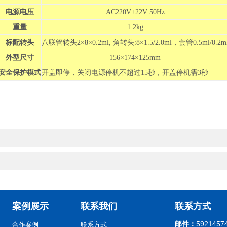
电源电压
AC220V±22V 50Hz
重量
1.2kg
标配转头
八联管转头2×8×0.2ml, 角转头:8×1.5/2.0ml，套管0.5ml/0.2m
外型尺寸
156×174×125mm
安全保护模式
开盖即停，关闭电源停机不超过15秒，开盖停机需3秒
案例展示
联系我们
联系方式
邮件：
5921457
合作案例
联系方式