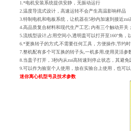
1.
*电机安装系统提供安静，无振动运行
2.
温度导流式设计，高速运转不会产生高温影响样品
3.
特制电机和电板系统，让机器在5秒内加速到接近zui
4.
高品质复合材料和现代生产工艺; 内有三个触动开关
5.
流线型设计,占用空间小,透明盖可以打开至160°角
6.
*更换转子的方式,不需要任何工具，方便操作,节约
7.
整机配有多个可互换的转子头,一机多用,使用灵活参
8.
当盖子打开，3秒内从zui高转速到停止状态，其避
9.
可以作为验室个人使用，放在实验台上使用，也可以
迷你离心机型号及技术参数