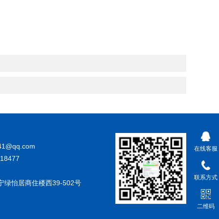
41@qq.com
在线客服
18477
联系方式
绿怡居商住楼西39-502号
二维码