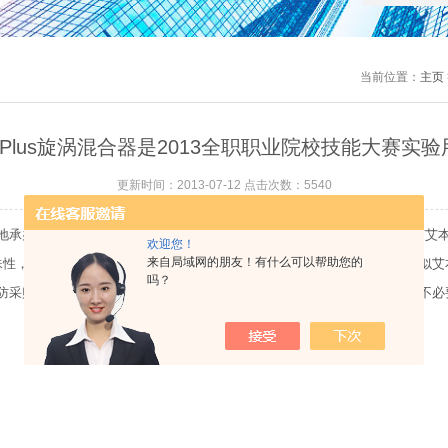
当前位置：
主页
ixPlus旋涡混合器是2013全职职业院校技能大赛实验
更新时间：2013-07-12 点击次数：5540
承办的全国职业技术学院技能大赛高职组农产品质量安全检测赛项使用有艾本森生产
欢迎您！
来自局域网的朋友！有什么可以帮助您的
殊性，市场上现在有类似本公司的产品型号，还有参数标的不严格性，会类似艾
吗？
防采购回来不是ABSON品牌旋涡混合器，给后期的比赛不能顺利进行带来不必