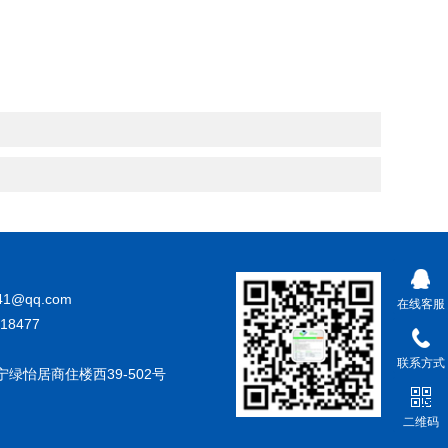
41@qq.com
在线客服
18477
联系方式
绿怡居商住楼西39-502号
二维码