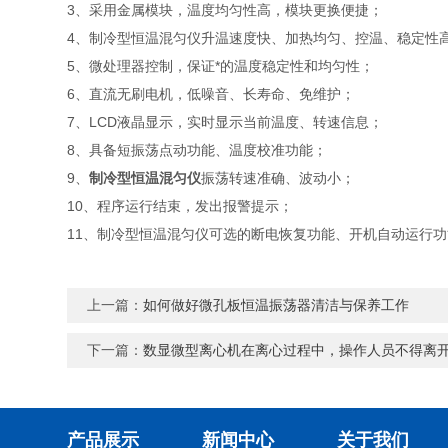
3、采用金属模块，温度均匀性高，模块更换便捷；
4、制冷型恒温混匀仪升温速度快、加热均匀、控温、稳定性
5、微处理器控制，保证*的温度稳定性和均匀性；
6、直流无刷电机，低噪音、长寿命、免维护；
7、LCD液晶显示，实时显示当前温度、转速信息；
8、具备短振荡点动功能、温度校准功能；
9、
制冷型恒温混匀仪
振荡转速准确、波动小；
10、程序运行结束，发出报警提示；
11、制冷型恒温混匀仪可选的断电恢复功能、开机自动运行
上一篇：
如何做好微孔板恒温振荡器清洁与保养工作
下一篇：
数显微型离心机在离心过程中，操作人员不得离
产品展示
新闻中心
关于我们