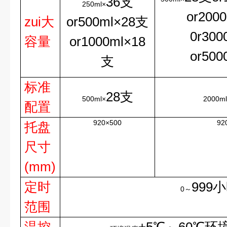
36支
250ml×
or200
zui大
or500ml×28支
0r30
容量
or1000ml×18
or50
支
标准
28支
500ml×
2000m
配置
920×500
92
托盘
尺寸
(mm)
定时
999
0～
范围