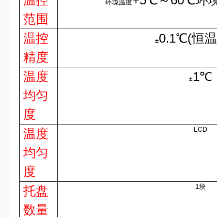
温控
+5℃～60℃环
环境温度
范围
温控
0.1℃(恒
±
精度
温度
1℃
±
均匀
度
LCD
温度
均匀
度
1块
托盘
数量