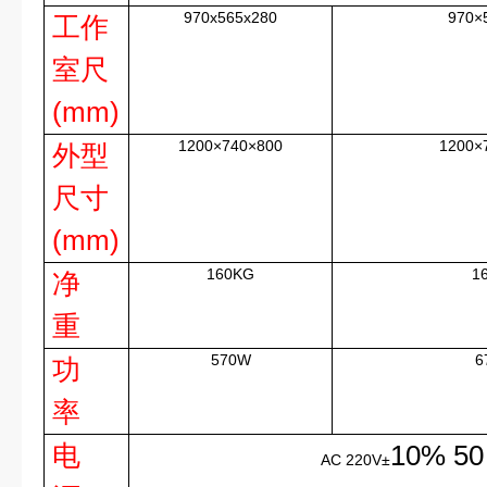
970x565x280
970×
工作
室尺
(mm)
1200×740×800
1200×
外型
尺寸
(mm)
160KG
1
净
重
570W
6
功
率
电
10% 5
AC 220V±