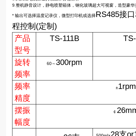
9.整机静音设计，静电喷塑箱体，钢化玻璃超大可视窗，造型豪华
RS485
* 输出可选择温度记录仪，微型打印机或选择
程控制(定制)
产品
TS-111B
TS
型号
旋转
300rpm
60～
频率
频率
1rpm
±
精度
摆振
26m
￠
幅度
28支or
500ml×