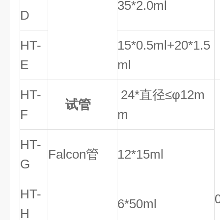
35
*
2.0ml
D
HT-
15*0.5ml+20*1.5
E
ml
HT-
24*直径≤φ12m
试管
F
m
HT-
Falcon
管
12*15ml
G
HT-
6*50ml
H