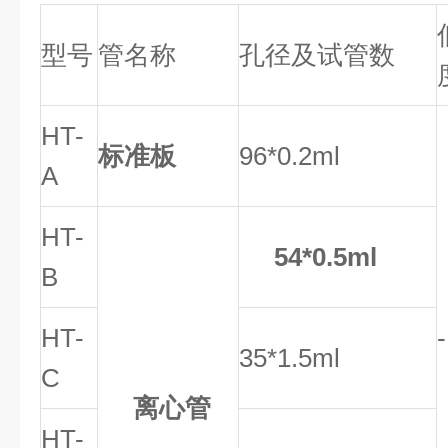
型号
管名称
孔径及试管数
HT-
标准板
96*0.2ml
A
HT-
54*0.5ml
B
HT-
35
*
1.5ml
C
离心管
HT-