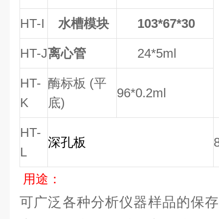
HT-I
水槽模块
103*67*30
HT-J
离心管
24*5ml
HT-
酶标
板 (平
96
*0.2ml
K
底)
HT-
深孔板
L
用途：
可广泛各种分析仪器样品的保存