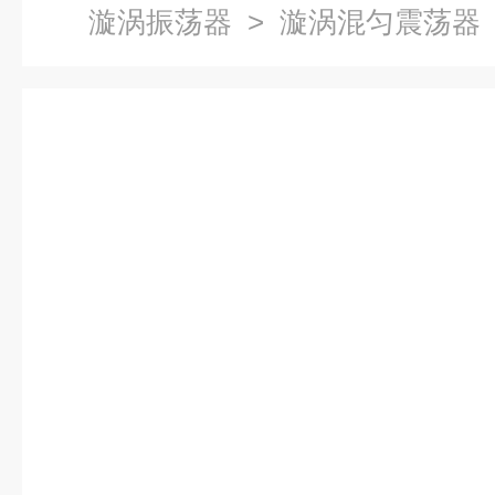
漩涡振荡器
> 漩涡混匀震荡器