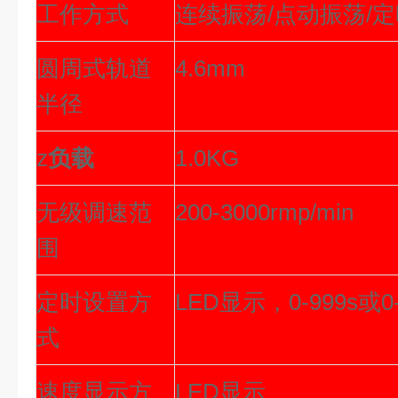
工作方式
连续振荡/点动振荡/
圆周式轨道
4.6mm
半径
z
负载
1.0KG
无级调速范
200-3000rmp/min
围
定时设置方
LED
显示，0-999s或
式
速度显示方
LED
显示