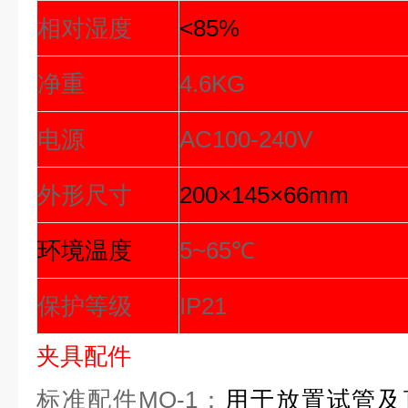
相对湿度
<85%
净重
4.6KG
电源
AC100-240V
外形尺寸
200
×145×66mm
环境温度
5~65℃
保护等级
IP21
夹具配件
标准配件MO-1：
用于放置试管及