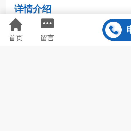
详情介绍
首页
留言
震荡混匀器
特点
1
：清晰明亮LED数字显示时间和转
数，方便读取和设定
2
：采用高速直流无刷电机直接驱动
音,长寿命,免保养
3
：扁平化设计、重心下移、振荡防
移动