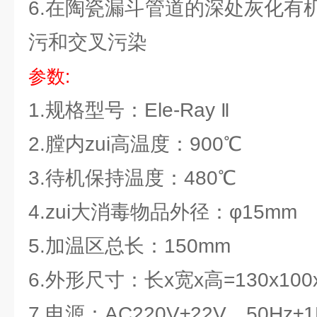
6.在陶瓷漏斗管道的深处灰化有
污和交叉污染
参数:
1.规格型号：Ele-Ray
Ⅱ
2.膛内zui高温度：900℃
3.待机保持温度：480℃
4.zui大消毒物品外径：φ15mm
5.加温区总长：150mm
6.外形尺寸：长x宽x高=130x100
7.电源：AC220V±22V，50Hz±